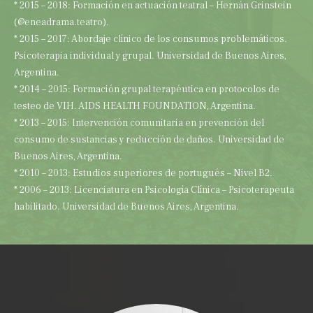
* 2015 – 2018: Formación en actuación teatral – Hernán Grinstein
(@eneadrama.teatro).
* 2015 – 2017: Abordaje clínico de los consumos problemáticos.
Psicoterapia individual y grupal. Universidad de Buenos Aires,
Argentina.
* 2014 – 2015: Formación grupal terapéutica en protocolos de
testeo de VIH. AIDS HEALTH FOUNDATION, Argentina.
* 2013 – 2015: Intervención comunitaria en prevención del
consumo de sustancias y reducción de daños. Universidad de
Buenos Aires, Argentina.
* 2010 – 2013: Estudios superiores de portugués – Nivel B2.
* 2006 – 2013: Licenciatura en Psicología Clínica – Psicoterapeuta
habilitado. Universidad de Buenos Aires, Argentina.