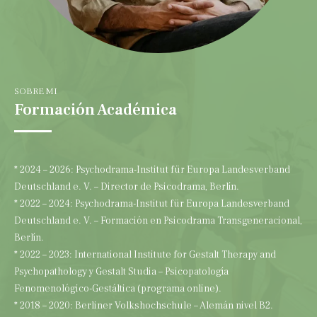
SOBRE MI
Formación Académica
* 2024 – 2026: Psychodrama-Institut für Europa Landesverband
Deutschland e. V. – Director de Psicodrama, Berlín.
* 2022 – 2024: Psychodrama-Institut für Europa Landesverband
Deutschland e. V. – Formación en Psicodrama Transgeneracional,
Berlín.
* 2022 – 2023: International Institute for Gestalt Therapy and
Psychopathology y Gestalt Studia – Psicopatología
Fenomenológico-Gestáltica (programa online).
* 2018 – 2020: Berliner Volkshochschule – Alemán nivel B2.