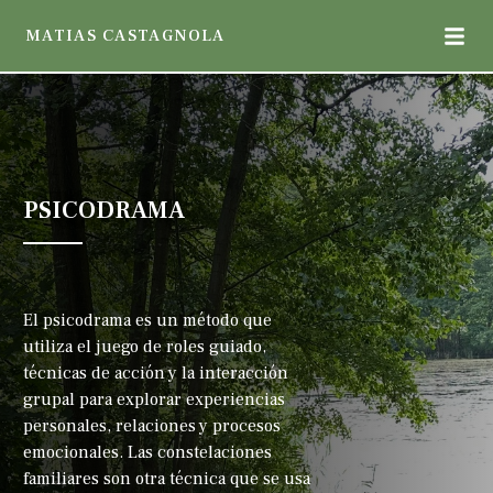
Skip
Me
MATIAS CASTAGNOLA
to
content
PSICODRAMA
El psicodrama es un método que
utiliza el juego de roles guiado,
técnicas de acción y la interacción
grupal para explorar experiencias
personales, relaciones y procesos
emocionales. Las constelaciones
familiares son otra técnica que se usa